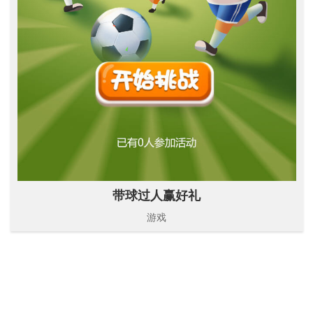
带球过人赢好礼
游戏