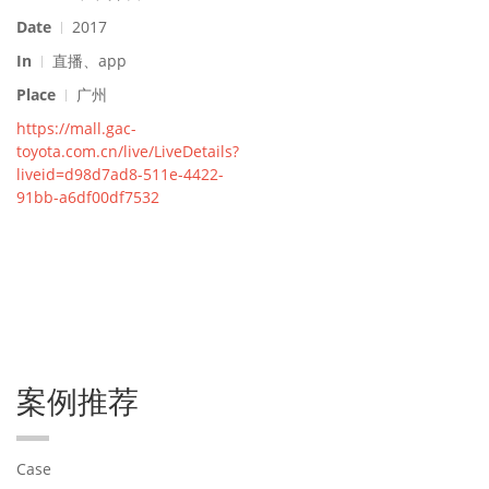
Date
2017
In
直播、app
Place
广州
https://mall.gac-
toyota.com.cn/live/LiveDetails?
liveid=d98d7ad8-511e-4422-
91bb-a6df00df7532
案例推荐
Case